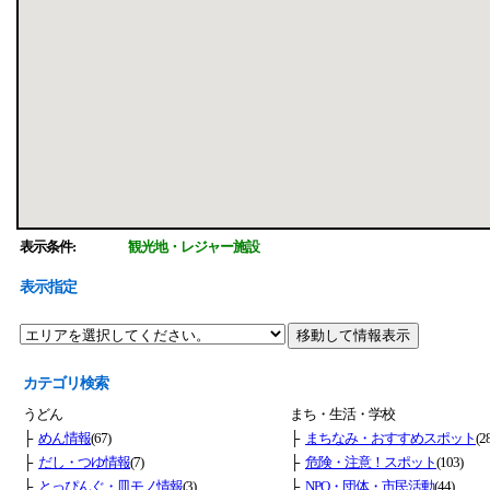
表示条件:
観光地・レジャー施設
表示指定
カテゴリ検索
うどん
まち・生活・学校
├
めん情報
(67)
├
まちなみ・おすすめスポット
(2
├
だし・つゆ情報
(7)
├
危険・注意！スポット
(103)
├
とっぴんぐ・皿モノ情報
(3)
├
NPO・団体・市民活動
(44)