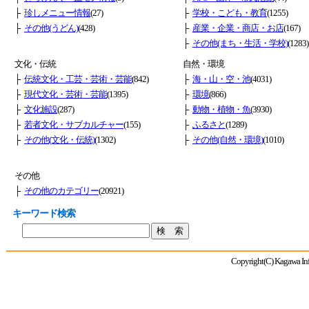
├
珍しメニュー情報
(27)
├
学校・こども・教育
(1255)
├
その他(うどん)
(428)
├
産業・企業・商店・お店
(167)
├
その他(まち・生活・学校)
(1283)
文化・伝統
自然・環境
├
伝統文化・工芸・芸術・芸能
(842)
├
海・山・空・池
(4031)
├
現代文化・芸術・芸能
(1395)
├
環境
(866)
├
文化施設
(287)
├
動物・植物・魚
(3930)
├
若者文化・サブカルチャー
(155)
├
ふるさと
(1289)
├
その他(文化・伝統)
(1302)
├
その他(自然・環境)
(1010)
その他
├
その他のカテゴリー
(20921)
キーワード検索
Copyright(C) Kagawa Info