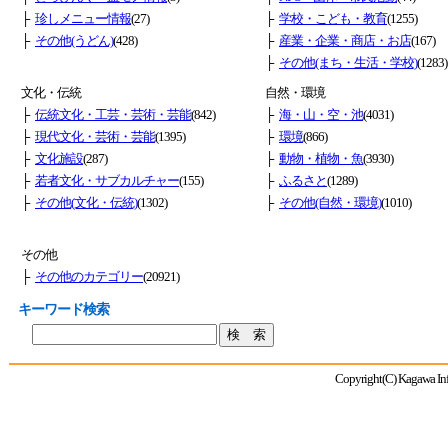
├
珍しメニュー情報
(27)
├
学校・こども・教育
(1255)
├
その他(うどん)
(428)
├
産業・企業・商店・お店
(167)
├
その他(まち・生活・学校)
(1283)
文化・伝統
自然・環境
├
伝統文化・工芸・芸術・芸能
(842)
├
海・山・空・池
(4031)
├
現代文化・芸術・芸能
(1395)
├
環境
(866)
├
文化施設
(287)
├
動物・植物・魚
(3930)
├
若者文化・サブカルチャー
(155)
├
ふるさと
(1289)
├
その他(文化・伝統)
(1302)
├
その他(自然・環境)
(1010)
その他
├
その他のカテゴリー
(20921)
キーワード検索
Copyright(C) Kagawa Info