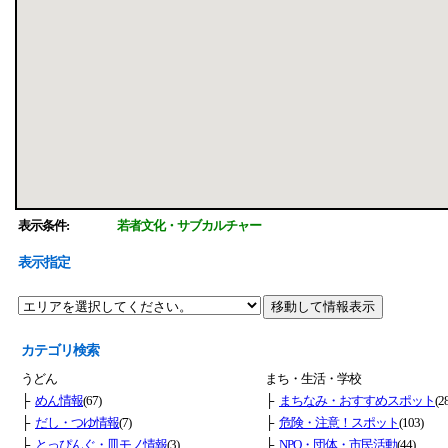
表示条件:
若者文化・サブカルチャー
表示指定
カテゴリ検索
うどん
まち・生活・学校
├
めん情報
(67)
├
まちなみ・おすすめスポット
(2
├
だし・つゆ情報
(7)
├
危険・注意！スポット
(103)
├
とっぴんぐ・皿モノ情報
(3)
├
NPO・団体・市民活動
(44)