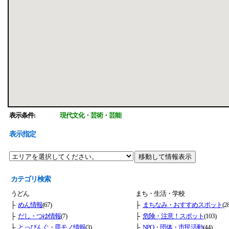
表示条件:
現代文化・芸術・芸能
表示指定
カテゴリ検索
うどん
まち・生活・学校
├
めん情報
(67)
├
まちなみ・おすすめスポット
(2
├
だし・つゆ情報
(7)
├
危険・注意！スポット
(103)
├
とっぴんぐ・皿モノ情報
(3)
├
NPO・団体・市民活動
(44)