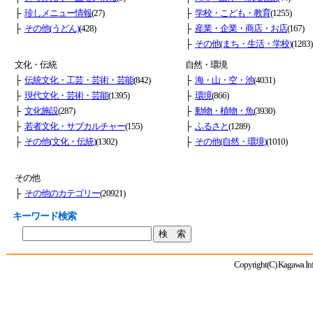
├
珍しメニュー情報
(27)
├
学校・こども・教育
(1255)
├
その他(うどん)
(428)
├
産業・企業・商店・お店
(167)
├
その他(まち・生活・学校)
(1283)
文化・伝統
自然・環境
├
伝統文化・工芸・芸術・芸能
(842)
├
海・山・空・池
(4031)
├
現代文化・芸術・芸能
(1395)
├
環境
(866)
├
文化施設
(287)
├
動物・植物・魚
(3930)
├
若者文化・サブカルチャー
(155)
├
ふるさと
(1289)
├
その他(文化・伝統)
(1302)
├
その他(自然・環境)
(1010)
その他
├
その他のカテゴリー
(20921)
キーワード検索
Copyright(C) Kagawa Info