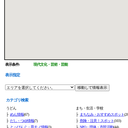
表示条件:
現代文化・芸術・芸能
表示指定
カテゴリ検索
うどん
まち・生活・学校
├
めん情報
(67)
├
まちなみ・おすすめスポット
(2
├
だし・つゆ情報
(7)
├
危険・注意！スポット
(103)
├
とっぴんぐ・皿モノ情報
(3)
├
NPO・団体・市民活動
(44)