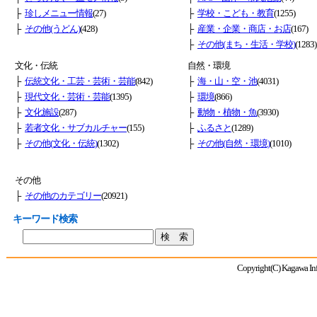
├
珍しメニュー情報
(27)
├
学校・こども・教育
(1255)
├
その他(うどん)
(428)
├
産業・企業・商店・お店
(167)
├
その他(まち・生活・学校)
(1283)
文化・伝統
自然・環境
├
伝統文化・工芸・芸術・芸能
(842)
├
海・山・空・池
(4031)
├
現代文化・芸術・芸能
(1395)
├
環境
(866)
├
文化施設
(287)
├
動物・植物・魚
(3930)
├
若者文化・サブカルチャー
(155)
├
ふるさと
(1289)
├
その他(文化・伝統)
(1302)
├
その他(自然・環境)
(1010)
その他
├
その他のカテゴリー
(20921)
キーワード検索
Copyright(C) Kagawa Info